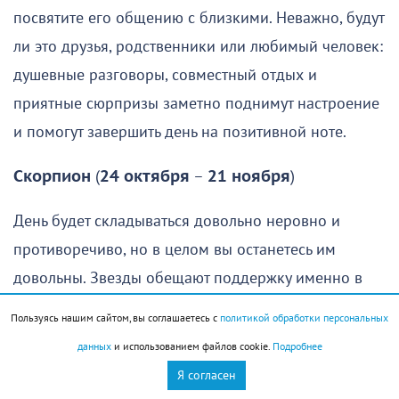
посвятите его общению с близкими. Неважно, будут
ли это друзья, родственники или любимый человек:
душевные разговоры, совместный отдых и
приятные сюрпризы заметно поднимут настроение
и помогут завершить день на позитивной ноте.
Скорпион
(
24 октября
–
21 ноября
)
День будет складываться довольно неровно и
противоречиво, но в целом вы останетесь им
довольны. Звезды обещают поддержку именно в
тех сферах, которые сейчас для вас особенно
Пользуясь нашим сайтом, вы соглашаетесь с
политикой обработки персональных
важны. Главное, что потребуется от вас, — не
данных
и использованием файлов cookie.
Подробнее
растеряться в нужный момент. Удача сама будет
Я согласен
идти в руки, от вас же потребуется схватить ее и не