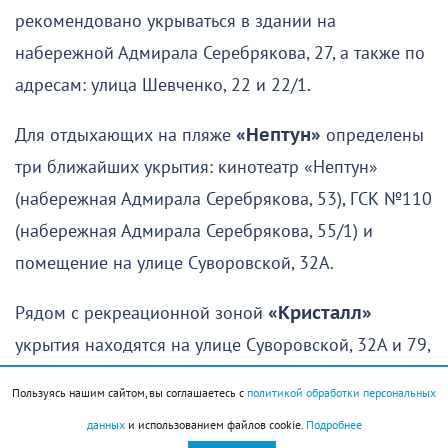
рекомендовано укрываться в здании на
набережной Адмирала Серебрякова, 27, а также по
адресам: улица Шевченко, 22 и 22/1.
Для отдыхающих на пляже
«Нептун»
определены
три ближайших укрытия: кинотеатр «Нептун»
(набережная Адмирала Серебрякова, 53), ГСК №110
(набережная Адмирала Серебрякова, 55/1) и
помещение на улице Суворовской, 32А.
Рядом с рекреационной зоной
«Кристалл»
укрытия находятся на улице Суворовской, 32А и 79,
а также на набережной Адмирала Серебрякова, 69.
Пользуясь нашим сайтом, вы соглашаетесь с
политикой обработки персональных
Для отдыхающих на территории
«Лагуны»
и
данных
и использованием файлов cookie.
Подробнее