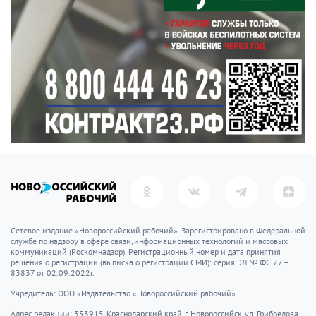
Сетевое издание «Новороссийский рабочий». Зарегистрировано в Федеральной
службе по надзору в сфере связи, информационных технологий и массовых
коммуникаций (Роскомнадзор). Регистрационный номер и дата принятия
решения о регистрации (выписка о регистрации СМИ): серия ЭЛ № ФС 77 –
83837 от 02.09.2022г.
Учредитель: ООО «Издательство «Новороссийский рабочий»
Адрес редакции: 353915, Краснодарский край, г. Новороссийск, ул. Грибоедова,