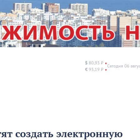
$
80,93 ₽
▼
Сегодня 06 авгу
€
93,19 ₽
▼
тят создать электронную