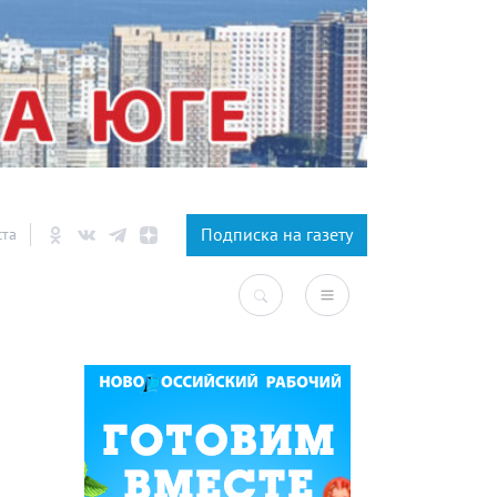
×
Подписка на газету
ста