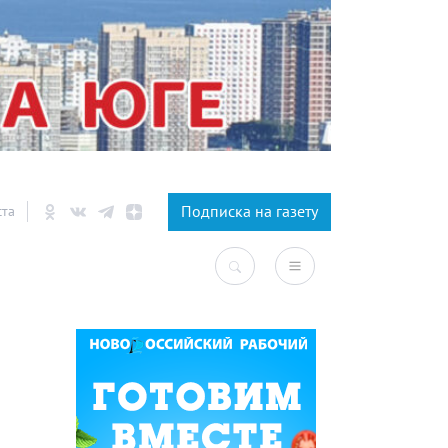
×
Подписка на газету
ста