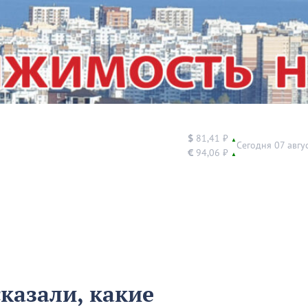
$
81,41 ₽
▲
Сегодня 07 авгу
€
94,06 ₽
▲
казали, какие