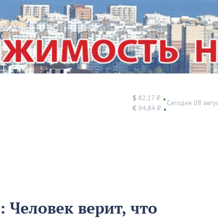
$
82,17 ₽
▲
Сегодня 08 авгу
€
94,84 ₽
▲
: Человек верит, что