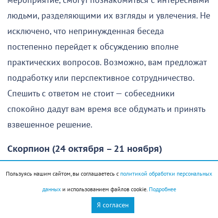
мероприятие, смогут познакомиться с интересными
людьми, разделяющими их взгляды и увлечения. Не
исключено, что непринужденная беседа
постепенно перейдет к обсуждению вполне
практических вопросов. Возможно, вам предложат
подработку или перспективное сотрудничество.
Спешить с ответом не стоит — собеседники
спокойно дадут вам время все обдумать и принять
взвешенное решение.
Скорпион (24 октября – 21 ноября)
Отличный день для начала важных дел. Звезды на
Пользуясь нашим сайтом, вы соглашаетесь с
политикой обработки персональных
вашей стороне, поэтому добиться первых успехов
данных
и использованием файлов cookie.
Подробнее
удастся быстрее, чем вы ожидали. К тому же охотно
Я согласен