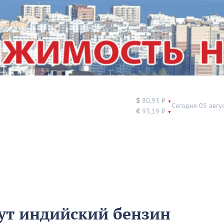
$
80,93 ₽
▼
Сегодня 05 авгу
€
93,19 ₽
▼
ут индийский бензин