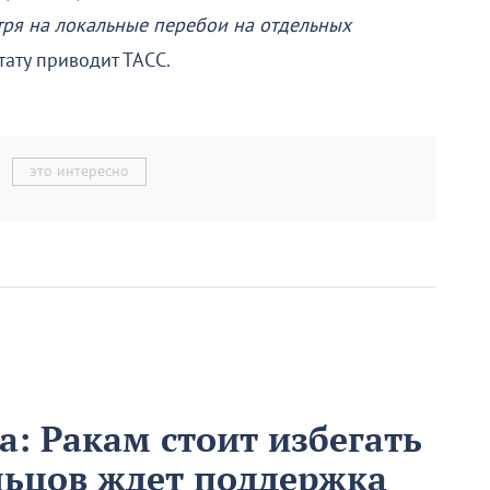
ря на локальные перебои на отдельных
итату приводит ТАСС.
это интересно
та: Ракам стоит избегать
льцов ждет поддержка