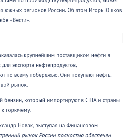
тями по производству нефтепродуктов, может
ля южных регионов России. Об этом Игорь Юшков
жбе «Вести».
я оказалась крупнейшим поставщиком нефти в
 для экспорта нефтепродуктов,
т по всему побережью. Они покупают нефть,
овой рынок.
й бензин, который импортируют в США и страны
 к горючему.
ксандр Новак, выступая на Финансовом
тренний рынок России полностью обеспечен