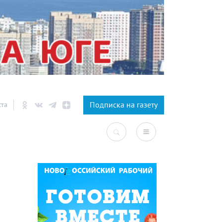
×
Подписка на газету
ста