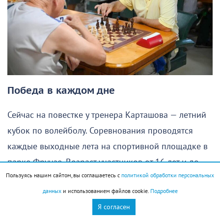
Победа в каждом дне
Сейчас на повестке у тренера Карташова — летний
кубок по волейболу. Соревнования проводятся
каждые выходные лета на спортивной площадке в
парке Фрунзе. Возраст участников от 16 лет и до
Пользуясь нашим сайтом, вы соглашаетесь с
политикой обработки персональных
бесконечности. Самому «взрослому» игроку —
данных
и использованием файлов cookie.
Подробнее
Владимиру Филиппову — 77 лет. Игорь Васильевич
Я согласен
организатор и главный судья. Но наш герой не