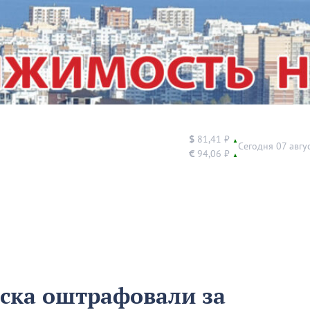
$
81,41 ₽
▲
Сегодня 07 авгу
€
94,06 ₽
▲
ска оштрафовали за