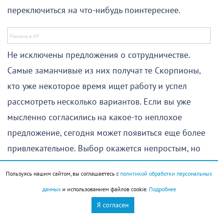
переключиться на что-нибудь поинтереснее.
Не исключены предложения о сотрудничестве.
Самые заманчивые из них получат те Скорпионы,
кто уже некоторое время ищет работу и успел
рассмотреть несколько вариантов. Если вы уже
мысленно согласились на какое-то неплохое
предложение, сегодня может появиться еще более
привлекательное. Выбор окажется непростым, но
интуиция поможет принять верное решение.
Пользуясь нашим сайтом, вы соглашаетесь с
политикой обработки персональных
Вторая половина дня особенно благоприятна для
данных
и использованием файлов cookie.
Подробнее
общения. Хорошо пройдут семейные мероприятия,
Я согласен