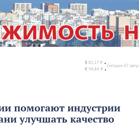
$
82,17 ₽
▲
Сегодня 07 авгу
€
94,84 ₽
▲
ии помогают индустрии
ани улучшать качество