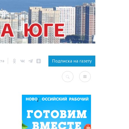
×
Подписка на газету
ста