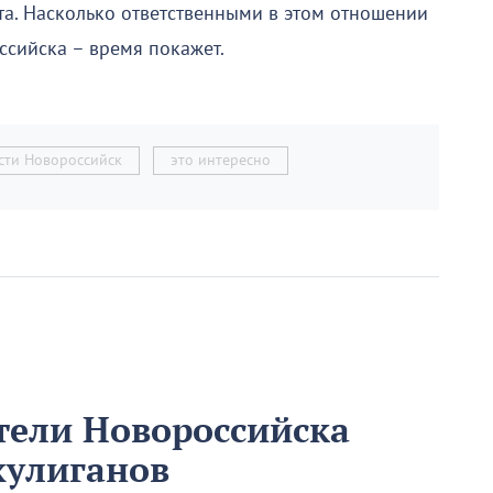
та. Насколько ответственными в этом отношении
ссийска – время покажет.
сти Новороссийск
это интересно
тели Новороссийска
хулиганов