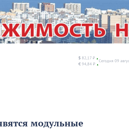
$
82,17 ₽
▲
Сегодня 09 авгу
€
94,84 ₽
▲
явятся модульные