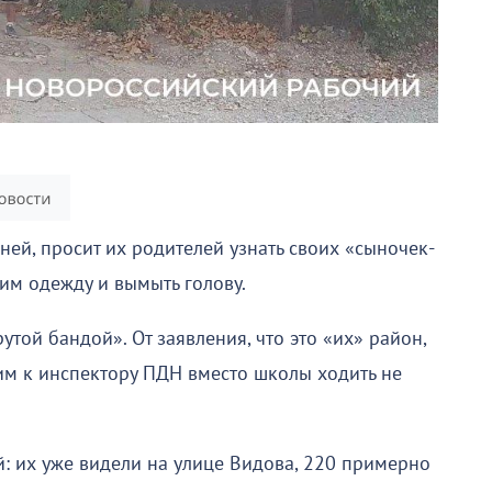
ей, просит их родителей узнать своих «сыночек-
 им одежду и вымыть голову.
той бандой». От заявления, что это «их» район,
 им к инспектору ПДН вместо школы ходить не
й: их уже видели на улице Видова, 220 примерно