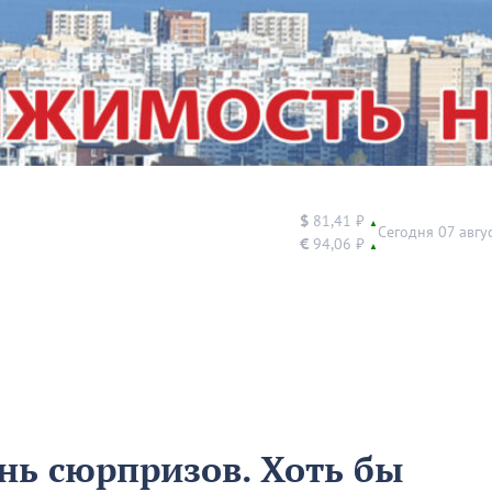
$
81,41 ₽
▲
Сегодня 07 авгу
€
94,06 ₽
▲
нь сюрпризов. Хоть бы