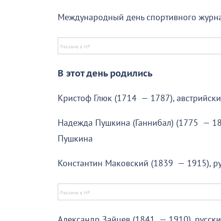
Международный день спортивного журнали
В этот день родились
Кристоф Глюк (1714 — 1787), австрийск
Надежда Пушкина (Ганнибал) (1775 — 1836
Пушкина
Константин Маковский (1839 — 1915), р
Александр Зайцев (1841 — 1910), русск