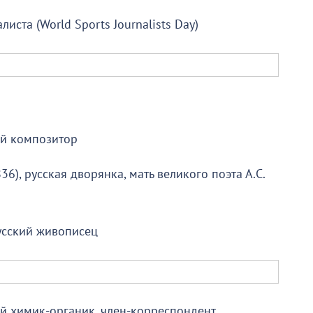
ста (World Sports Journalists Day)
ий композитор
), русская дворянка, мать великого поэта А.С.
усский живописец
ий химик-органик, член-корреспондент