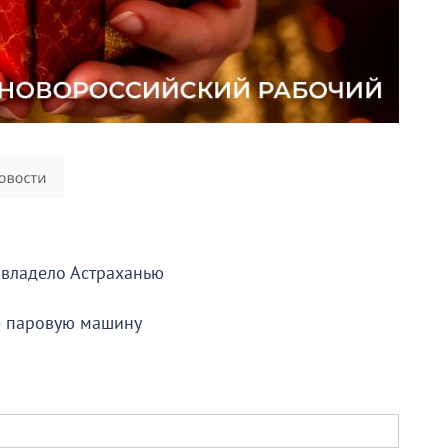
овладело Астраханью
е паровую машину