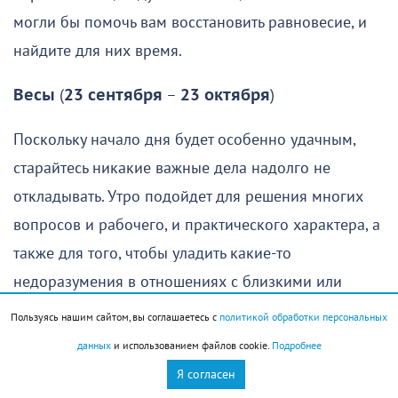
могли бы помочь вам восстановить равновесие, и
найдите для них время.
Весы
(
23 сентября
–
23 октября
)
Поскольку начало дня будет особенно удачным,
старайтесь никакие важные дела надолго не
откладывать. Утро подойдет для решения многих
вопросов и рабочего, и практического характера, а
также для того, чтобы уладить какие-то
недоразумения в отношениях с близкими или
предпринять попытку помириться с теми, с кем вы
Пользуясь нашим сайтом, вы соглашаетесь с
политикой обработки персональных
были в ссоре.
данных
и использованием файлов cookie.
Подробнее
Я согласен