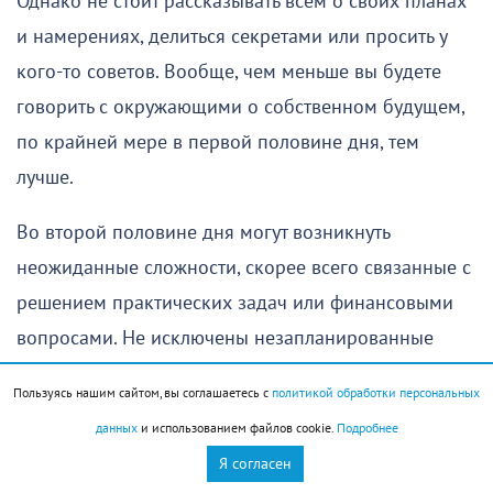
Однако не стоит рассказывать всем о своих планах
и намерениях, делиться секретами или просить у
кого-то советов. Вообще, чем меньше вы будете
говорить с окружающими о собственном будущем,
по крайней мере в первой половине дня, тем
лучше.
Во второй половине дня могут возникнуть
неожиданные сложности, скорее всего связанные с
решением практических задач или финансовыми
вопросами. Не исключены незапланированные
расходы, к которым окажутся готовы не все
Пользуясь нашим сайтом, вы соглашаетесь с
политикой обработки персональных
Скорпионы
. Некоторые представители знака в
данных
и использованием файлов cookie.
Подробнее
попытках сэкономить могут принять решение,
Я согласен
которое только приведет к еще большим тратам.