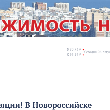
$
80,93 ₽
▼
Сегодня 06 авгу
€
93,19 ₽
▼
ляции! В Новороссийске