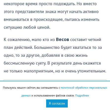
некоторое время просто подождать. Но вместо
этого представители знака могут начать активно
вмешиваться в происходящее, пытаясь изменить
ситуацию любой ценой.
К сожалению, мало кто из
Весов
составит четкий
план действий. Большинство будет хвататься то за
одно, то за другое, добавляя в свою жизнь
бессмысленную суету. В результате день окажется
не только малоприятным, но и очень утомительным.
Пользуясь нашим сайтом, вы соглашаетесь с
политикой обработки персональных
Но есть и хорошие моменты. Во-первых, если вы
данных
и использованием файлов cookie.
Подробнее
все-таки решите, что лучше подождать и не
Я согласен
пытаться немедленно изменить ситуацию, могут