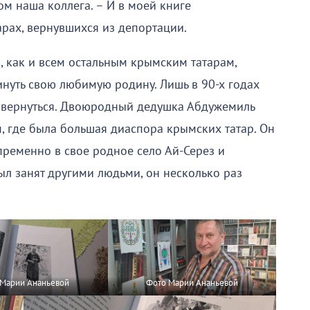
м наша коллега. – И в моей книге
рах, вернувшихся из депортации.
, как и всем остальным крымским татарам,
инуть свою любимую родину. Лишь в 90-х годах
 вернуться. Двоюродный дедушка Абдужемиль
, где была большая диаспора крымских татар. Он
епременно в свое родное село Ай-Серез и
ыл занят другими людьми, он несколько раз
 Марии Ананьевой
Фото Марии Ананьевой