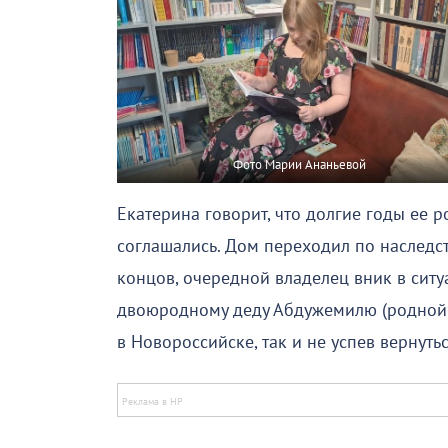
Фото Марии Ананьевой
Екатерина говорит, что долгие годы ее р
соглашались. Дом переходил по наследст
концов, очередной владелец вник в сит
двоюродному деду Абдужемилю (родной д
в Новороссийске, так и не успев вернутьс