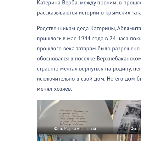
Катерина Верба, между прочим, в прошло
рассказываются истории о крымских тата
Родственникам деда Катерины, Аблямита
пришлось в мае 1944 года в 24 часа пок
прошлого века татарам было разрешено
обосновался в поселке Верхнебаканском
страстно мечтал вернуться на родину, н
исключительно в свой дом. Но его дом б
менял хозяев.
Фото Марии Ананьевой
Фото