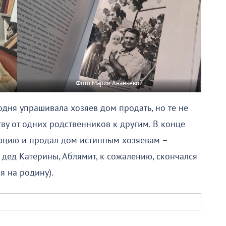
Фото Марии Ананьевой
одня упрашивала хозяев дом продать, но те не
ву от одних родственников к другим. В конце
уацию и продал дом истинным хозяевам –
ед Катерины, Аблямит, к сожалению, скончался
я на родину).