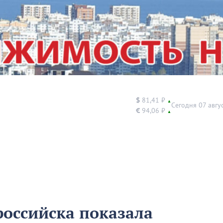
$
81,41 ₽
▲
Сегодня 07 авгу
€
94,06 ₽
▲
оссийска показала