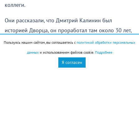
коллеги.
Они рассказали, что Дмитрий Калинин был
историей Дворца, он проработал там около 30 лет,
только три последних года по состоянию здоровья
Пользуясь нашим сайтом, вы соглашаетесь с
политикой обработки персональных
уже не смог там трудиться.
данных
и использованием файлов cookie.
Подробнее
Я согласен
Журналисты «Новороссийского рабочего» хорошо
знали Дмитрий Калинина, героя наших интервью,
участника Лапинских чтений.
Вот как вспоминает о нем корреспондент Мария
Ананьева.
Дмитрий всегда был «зажигалкой». Я не могла
пройти мимо кабинета во Дворце творчества, где