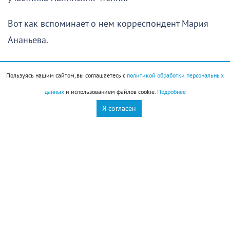
Вот как вспоминает о нем корреспондент Мария
Ананьева.
Дмитрий всегда был «зажигалкой». Я не могла
Пользуясь нашим сайтом, вы соглашаетесь с
политикой обработки персональных
пройти мимо кабинета во Дворце творчества, где
данных
и использованием файлов cookie.
Подробнее
он занимался с детьми. Всегда «прилипала» к
Я согласен
двери! Дима танцевал вместе со своими учениками,
громогласно командовал коллективом. Наблюдать
было весело.
А слава обрушилась на обаятельного земляка лет
десять назад, когда он отдыхал с семьей и
родственниками на египетском курорте. Дима
вышел на утреннюю разминку в отеле, но