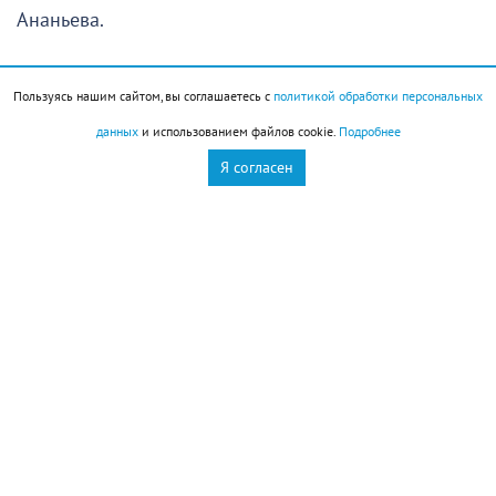
Ананьева.
Дмитрий всегда был «зажигалкой». Я не могла
Пользуясь нашим сайтом, вы соглашаетесь с
политикой обработки персональных
пройти мимо кабинета во Дворце творчества, где
данных
и использованием файлов cookie.
Подробнее
он занимался с детьми. Всегда «прилипала» к
Я согласен
двери! Дима танцевал вместе со своими учениками,
громогласно командовал коллективом. Наблюдать
было весело.
А слава обрушилась на обаятельного земляка лет
десять назад, когда он отдыхал с семьей и
родственниками на египетском курорте. Дима
вышел на утреннюю разминку в отеле, но
выполнять заученные движения инструктора по
фитнесу ему было скучно. Калинин не стал