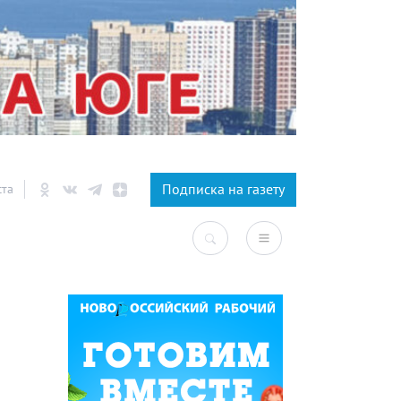
×
Подписка на газету
ста