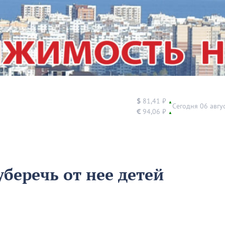
$
81,41 ₽
▲
Сегодня 06 авгу
€
94,06 ₽
▲
беречь от нее детей