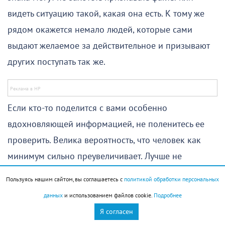
видеть ситуацию такой, какая она есть. К тому же
рядом окажется немало людей, которые сами
выдают желаемое за действительное и призывают
других поступать так же.
Если кто-то поделится с вами особенно
вдохновляющей информацией, не поленитесь ее
проверить. Велика вероятность, что человек как
минимум сильно преувеличивает. Лучше не
связывать себя серьезными обязательствами. Это
Пользуясь нашим сайтом, вы соглашаетесь с
политикой обработки персональных
касается не только финансов, но и других сфер
данных
и использованием файлов cookie.
Подробнее
жизни: сейчас может казаться, что все будет легко и
Я согласен
сложится удачно, но на новом пути, скорее всего,