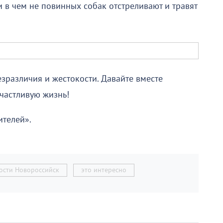
 в чем не повинных собак отстреливают и травят
езразличия и жестокости. Давайте вместе
частливую жизнь!
телей».
ости Новороссийск
это интересно