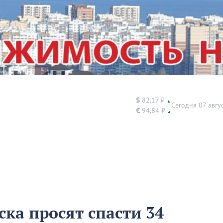
$
82,17 ₽
▲
Сегодня 07 авгу
€
94,84 ₽
▲
ка просят спасти 34