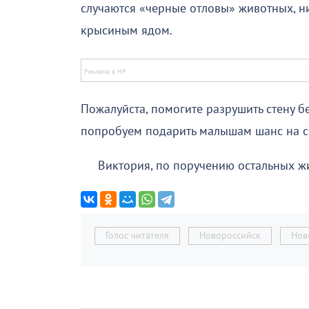
случаются «черные отловы» животных, ни
крысиным ядом.
Пожалуйста, помогите разрушить стену б
попробуем подарить малышам шанс на с
Виктория, по поручению остальных жи
Голос читателя
Новороссийск
Нов