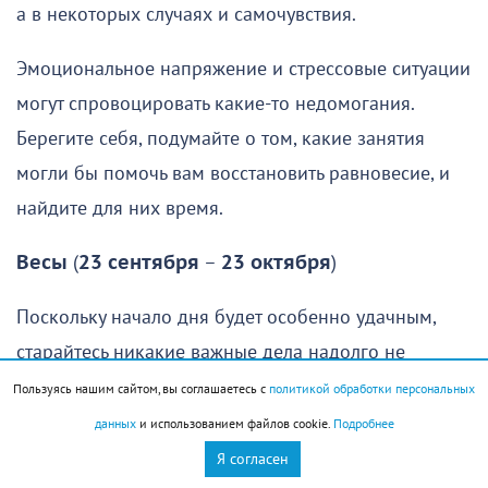
а в некоторых случаях и самочувствия.
Эмоциональное напряжение и стрессовые ситуации
могут спровоцировать какие-то недомогания.
Берегите себя, подумайте о том, какие занятия
могли бы помочь вам восстановить равновесие, и
найдите для них время.
Весы
(
23 сентября
–
23 октября
)
Поскольку начало дня будет особенно удачным,
старайтесь никакие важные дела надолго не
откладывать. Утро подойдет для решения многих
Пользуясь нашим сайтом, вы соглашаетесь с
политикой обработки персональных
вопросов и рабочего, и практического характера, а
данных
и использованием файлов cookie.
Подробнее
также для того, чтобы уладить какие-то
Я согласен