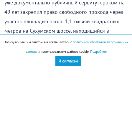
уже документально публичный сервитут сроком на
49 лет закрепил право свободного прохода через
участок площадью около 1,1 тысячи квадратных
метров на Сухумском шоссе, находящийся в
собственности ООО «Холдинговая компания «Юг-
Пользуясь нашим сайтом, вы соглашаетесь с
политикой обработки персональных
Агро».
данных
и использованием файлов cookie.
Подробнее
Я согласен
Новороссийск
Новости Новороссийск
это интересно