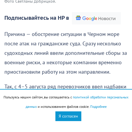
Фото Светланы Добрицкой.
Подписывайтесь на НР в
Причина — обострение ситуации в Черном море
после атак на гражданские суда. Сразу несколько
судоходных линий ввели дополнительные сборы за
военные риски, а некоторые компании временно
приостановили работу на этом направлении.
Так, с 4–5 августа ряд перевозчиков ввел надбавки
от 750 до 1000 долларов за стандартный
Пользуясь нашим сайтом, вы соглашаетесь с
политикой обработки персональных
контейнер. По словам участников рынка, в
данных
и использованием файлов cookie.
Подробнее
обычных условиях стоимость морской перевозки
Я согласен
была значительно ниже, поэтому новые сборы