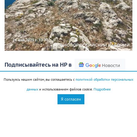
Подписывайтесь на НР в
Новороссийский скалолаз, член городской
Пользуясь нашим сайтом, вы соглашаетесь с
политикой обработки персональных
федерации альпинизма «Норд-Ост» Влад Синческул
данных
и использованием файлов cookie.
Подробнее
сейчас находится на 19- м фестивале скалолазания
Я согласен
в Гуамском ушелье. Соревнования проходят на
естественном рельефе.
Владислав по телефону рассказал журналисту