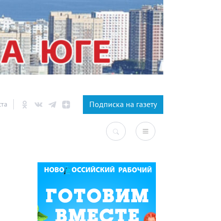
×
Подписка на газету
ста