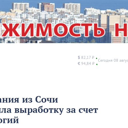
$
82,17 ₽
▲
Сегодня 08 авгу
€
94,84 ₽
▲
ания из Сочи
ла выработку за счет
огий