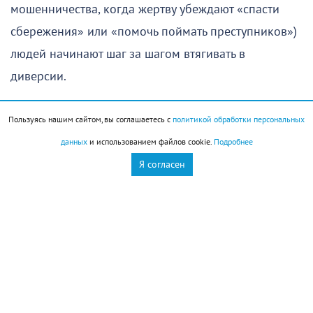
мошенничества, когда жертву убеждают «спасти
сбережения» или «помочь поймать преступников»)
людей начинают шаг за шагом втягивать в
диверсии.
От денежных переводов — к поджогам
Пользуясь нашим сайтом, вы соглашаетесь с
политикой обработки персональных
данных
и использованием файлов cookie.
Подробнее
Сценарий вербовки обычно развивается по
Я согласен
отработанной психологами схеме:
Втереться в доверие или загнать в
ловушку.
Жертве пишут в Telegram, WhatsApp или
даже в приложениях для знакомств. Предлагают
«безобидную» подработку: сфотографировать
объект, сделать граффити, забрать посылку. Либо,
если человек уже стал жертвой финансовых