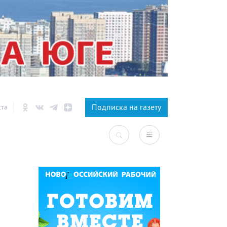
×
Подписка на газету
ста