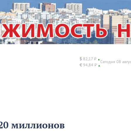
$
82,17 ₽
▲
Сегодня 08 авгу
€
94,84 ₽
▲
 20 миллионов