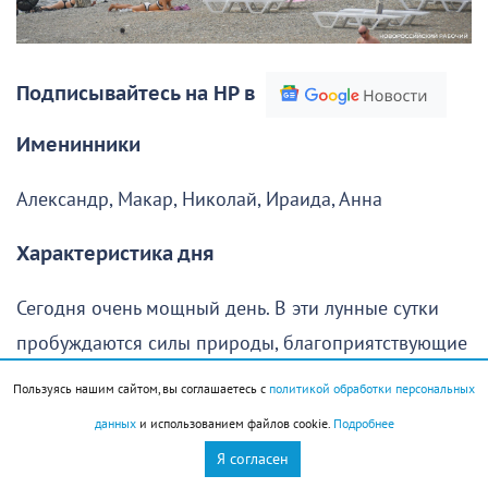
Подписывайтесь на НР в
Именинники
Александр, Макар, Николай, Ираида, Анна
Характеристика дня
Сегодня очень мощный день. В эти лунные сутки
пробуждаются силы природы, благоприятствующие
созиданию, а в человеке пробуждается сила. В этот
Пользуясь нашим сайтом, вы соглашаетесь с
политикой обработки персональных
день хорошо закладывать фундамент новых
данных
и использованием файлов cookie.
Подробнее
больших дел. В Древнем Египте именно в этот день
Я согласен
проводили закладку пирамид. Хорошо начинать