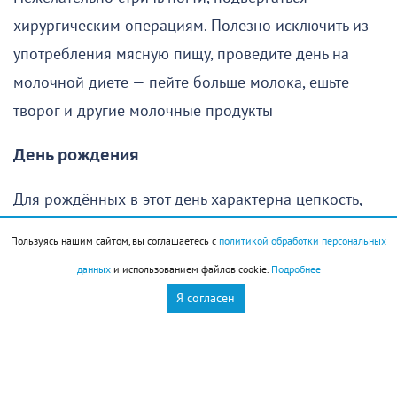
хирургическим операциям. Полезно исключить из
употребления мясную пищу, проведите день на
молочной диете — пейте больше молока, ешьте
творог и другие молочные продукты
День рождения
Для рождённых в этот день характерна цепкость,
хватка, любое дело доводится ими до конца. Они
Пользуясь нашим сайтом, вы соглашаетесь с
политикой обработки персональных
продвигаются по жизни, во всем проявляя зрелость
данных
и использованием файлов cookie.
Подробнее
и законченность. Если у таких людей есть
Я согласен
направленность на светлые дела – их достижения
могут быть великолепны
Стрижка