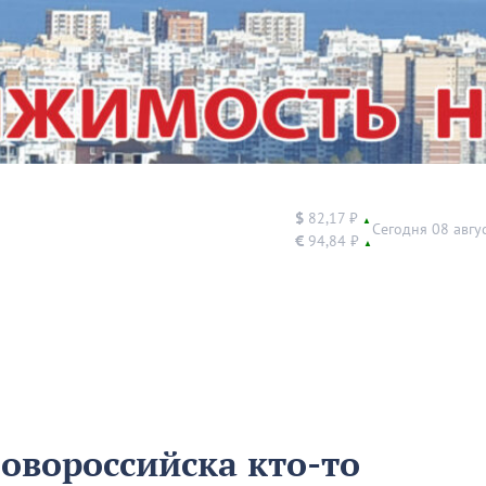
$
82,17 ₽
▲
Сегодня 08 авгу
€
94,84 ₽
▲
овороссийска кто-то