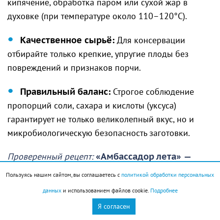
кипячение, обработка паром или сухой жар в
духовке (при температуре около 110–120°C).
Качественное сырьё:
Для консервации
отбирайте только крепкие, упругие плоды без
повреждений и признаков порчи.
Правильный баланс:
Строгое соблюдение
пропорций соли, сахара и кислоты (уксуса)
гарантирует не только великолепный вкус, но и
микробиологическую безопасность заготовки.
Проверенный рецепт:
«Амбассадор лета»
—
маринованные огурчики с листьями
Пользуясь нашим сайтом, вы соглашаетесь с
политикой обработки персональных
смородины и хрена.
данных
и использованием файлов cookie.
Подробнее
Приготовьте маринад: на 1 литр воды добавьте 1,5
Я согласен
ст. ложки соли, 2 ст. ложки сахара и 50 мл уксуса