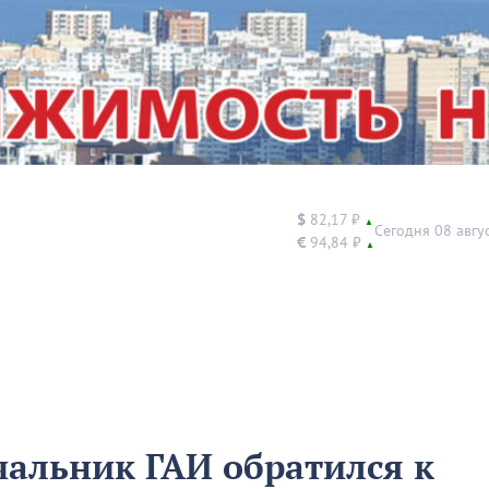
$
82,17 ₽
▲
Сегодня 08 авгу
€
94,84 ₽
▲
чальник ГАИ обратился к