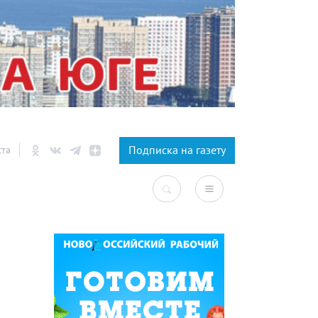
×
Подписка на газету
ста