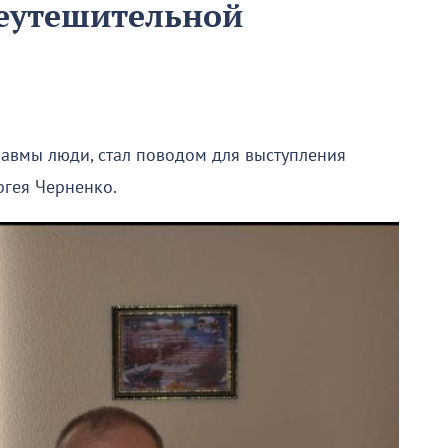
неутешительной
травмы люди, стал поводом для выступления
ргея Черненко.