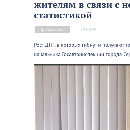
жителям в связи с 
статистикой
20 июня
Происшествия
Рост ДТП, в которых гибнут и получают 
начальника Госавтоинспекции города Се