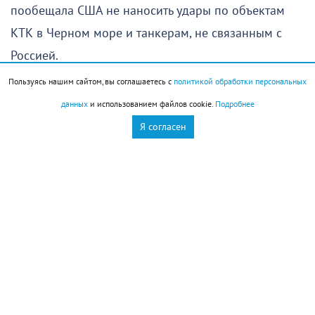
пообещала США не наносить удары по объектам
КТК в Черном море и танкерам, не связанным с
Россией.
Пользуясь нашим сайтом, вы соглашаетесь с
политикой обработки персональных
Таким образом, движение судов в направлении
данных
и использованием файлов cookie.
Подробнее
Новороссийска через турецкие проливы вновь
Я согласен
возобновилось после непродолжительной паузы.
Новороссийск
Новости Новороссийск
это интересно