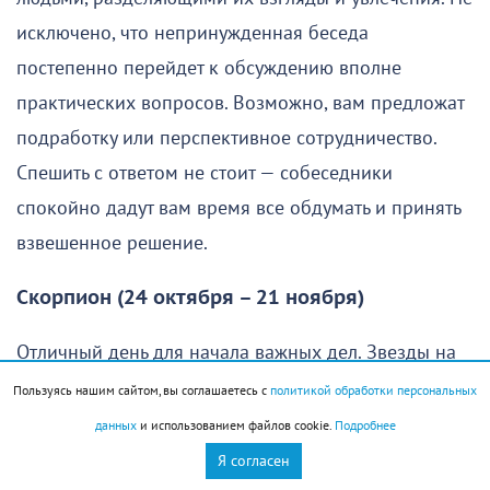
исключено, что непринужденная беседа
постепенно перейдет к обсуждению вполне
практических вопросов. Возможно, вам предложат
подработку или перспективное сотрудничество.
Спешить с ответом не стоит — собеседники
спокойно дадут вам время все обдумать и принять
взвешенное решение.
Скорпион (24 октября – 21 ноября)
Отличный день для начала важных дел. Звезды на
вашей стороне, поэтому добиться первых успехов
Пользуясь нашим сайтом, вы соглашаетесь с
политикой обработки персональных
удастся быстрее, чем вы ожидали. К тому же охотно
данных
и использованием файлов cookie.
Подробнее
помогут давние знакомые и проверенные
Я согласен