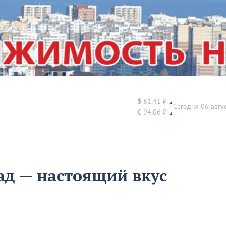
$
81,41 ₽
▲
Сегодня 06 авгу
€
94,06 ₽
▲
д — настоящий вкус