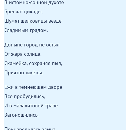
В истомно-сонной духоте
Бренчат цикады,
Шумят шелковицы везде
Сладимым градом.
Доныне город не остыл
От жара солнца,
Скамейка, сохраняя пыл,
Приятно жжётся.
Ежи в темнеющем дворе
Все пробудились,
И в малахитовой траве
Загоношились.
Принарядилась алыча