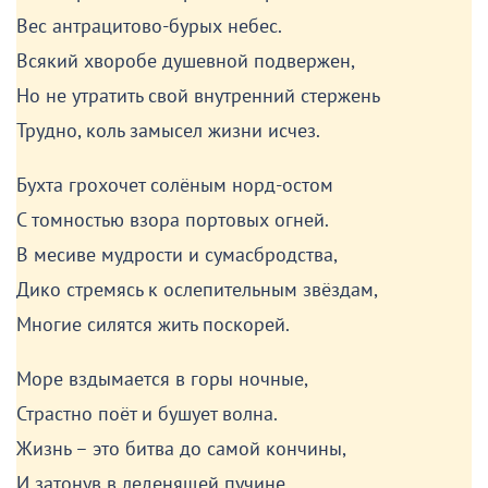
Вес антрацитово-бурых небес.
Всякий хворобе душевной подвержен,
Но не утратить свой внутренний стержень
Трудно, коль замысел жизни исчез.
Бухта грохочет солёным норд-остом
С томностью взора портовых огней.
В месиве мудрости и сумасбродства,
Дико стремясь к ослепительным звёздам,
Многие силятся жить поскорей.
Море вздымается в горы ночные,
Страстно поёт и бушует волна.
Жизнь – это битва до самой кончины,
И затонув в леденящей пучине,