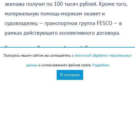
экипажа получит по 100 тысяч рублей. Кроме того,
материальную помощь морякам окажет и
судовладелец — транспортная группа FESCO — в
рамках действующего коллективного договора.
Ранее глава «Росатома» Алексей Лихачев
Пользуясь нашим сайтом, вы соглашаетесь с
политикой обработки персональных
подчеркнул, что «Янина» была обычным
данных
и использованием файлов cookie.
Подробнее
гражданским контейнеровозом, перевозившим
Я согласен
продукты питания, строительные и отделочные
материалы. Судно находилось в международных
водах.
Новороссийск
Новости Новороссийск
это интересно