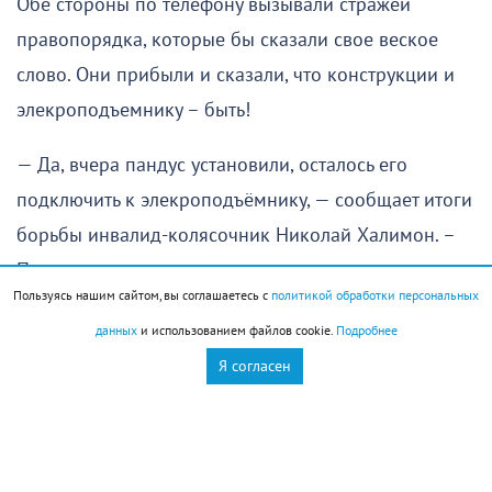
Обе стороны по телефону вызывали стражей
правопорядка, которые бы сказали свое веское
слово. Они прибыли и сказали, что конструкции и
элекроподъемнику – быть!
— Да, вчера пандус установили, осталось его
подключить к элекроподъёмнику, — сообщает итоги
борьбы инвалид-колясочник Николай Халимон. –
Подрядчик ищет электрика, наверное, сегодня все
Пользуясь нашим сайтом, вы соглашаетесь с
политикой обработки персональных
работы по монтажу и подключению будут
данных
и использованием файлов cookie.
Подробнее
завершены.
Я согласен
— Николай Сергеевич, но ваши соседи считают, что
этот пандус с элекроподъемником нарушает их
права, мешает свободному проходу! А также, по их