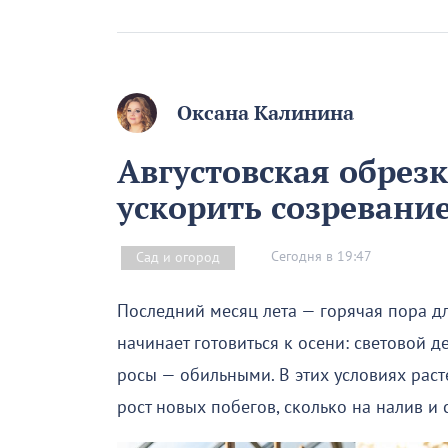
Оксана Калинина
Августовская обрез
ускорить созревани
Сегодня в 19:47
Сад и огород
Последний месяц лета — горячая пора дл
начинает готовиться к осени: световой д
росы — обильными. В этих условиях раст
рост новых побегов, сколько на налив и