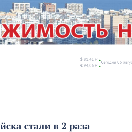
$
81,41 ₽
▲
Сегодня 06 авгу
€
94,06 ₽
▲
йска стали в 2 раза