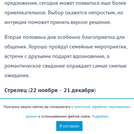
предложение, сегодня может появиться еще более
привлекательное. Выбор окажется непростым, но
интуиция поможет принять верное решение.
Вторая половина дня особенно благоприятна для
общения. Хорошо пройдут семейные мероприятия,
встречи с друзьями подарят вдохновение, а
романтическое свидание оправдает самые смелые
ожидания.
Стрелец
(
22 ноября
–
21 декабря
)
В начале дня лучше не рисковать. Это довольно
Пользуясь нашим сайтом, вы соглашаетесь с
политикой обработки персональных
сложное время, когда многим Стрельцам будет
данных
и использованием файлов cookie.
Подробнее
трудно правильно оценить ситуацию.
Я согласен