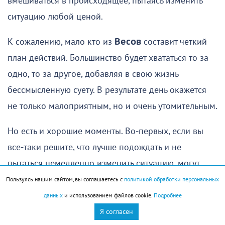
вмешиваться в происходящее, пытаясь изменить
ситуацию любой ценой.
К сожалению, мало кто из
Весов
составит четкий
план действий. Большинство будет хвататься то за
одно, то за другое, добавляя в свою жизнь
бессмысленную суету. В результате день окажется
не только малоприятным, но и очень утомительным.
Но есть и хорошие моменты. Во-первых, если вы
все-таки решите, что лучше подождать и не
пытаться немедленно изменить ситуацию, могут
появиться хорошие идеи, на реализации которых
Пользуясь нашим сайтом, вы соглашаетесь с
политикой обработки персональных
вы сможете сосредоточиться уже в начале
данных
и использованием файлов cookie.
Подробнее
следующей недели. Во-вторых, если прислушаетесь
Я согласен