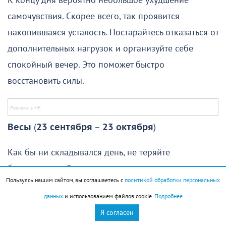
К концу дня вероятно небольшое ухудшение
самочувствия. Скорее всего, так проявится
накопившаяся усталость. Постарайтесь отказаться от
дополнительных нагрузок и организуйте себе
спокойный вечер. Это поможет быстро
восстановить силы.
Весы
(
23 сентября
–
23 октября
)
Как бы ни складывался день, не теряйте
бдительности. Сегодня влияние негативных
Пользуясь нашим сайтом, вы соглашаетесь с
политикой обработки персональных
тенденций может проявляться в самые
данных
и использованием файлов cookie.
Подробнее
неожиданные моменты. Именно из-за него не все
Я согласен
планы удастся осуществить, а некоторые дела