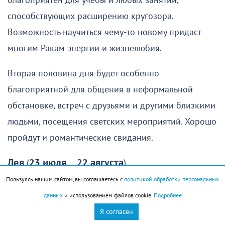
благоприятен для учебы и любых занятий,
способствующих расширению кругозора.
Возможность научиться чему-то новому придаст
многим Ракам энергии и жизнелюбия.
Вторая половина дня будет особенно
благоприятной для общения в неформальной
обстановке, встреч с друзьями и другими близкими
людьми, посещения светских мероприятий. Хорошо
пройдут и романтические свидания.
Лев
(
23 июля
–
22 августа
)
Пользуясь нашим сайтом, вы соглашаетесь с
политикой обработки персональных
Отличный день для решения многих вопросов. Вы с
данных
и использованием файлов cookie.
Подробнее
самого утра настроитесь на деловой лад, не
Я согласен
захотите размениваться на мелочи, сразу