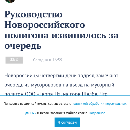
Руководство
Новороссийского
полигона извинилось за
очередь
Сегодня в 16:59
ЖКХ
Новороссийцы четвертый день подряд замечают
очередь из мусоровозов на въезд на мусорный
полигон ООО «Терра-Н», на горе Щелбе. Что
случилось опять?
Пользуясь нашим сайтом, вы соглашаетесь с
политикой обработки персональных
данных
и использованием файлов cookie.
Подробнее
Я согласен