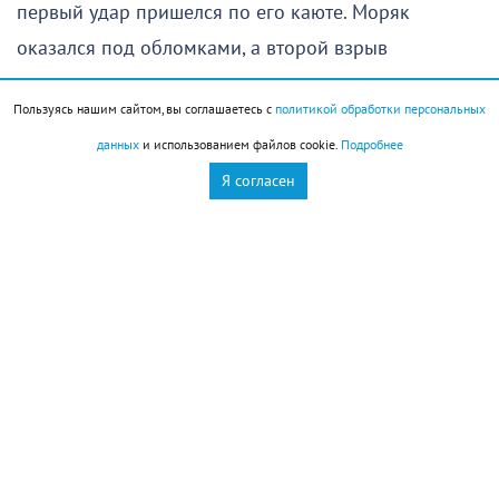
первый удар пришелся по его каюте. Моряк
оказался под обломками, а второй взрыв
произошел уже в момент, когда экипаж находился
Пользуясь нашим сайтом, вы соглашаетесь с
политикой обработки персональных
в судовом лазарете.
данных
и использованием файлов cookie.
Подробнее
Ранее у берегов Новороссийска также подвергся
Я согласен
атаке турецкий сухогруз
MV Güllük
. Кроме того, в
начале августа сообщалось об атаке на турецкое
судно
Nadezhda
.
На фоне этих инцидентов Турция призвала Россию
и Украину принять меры для обеспечения
безопасности гражданского судоходства в Черном
море.